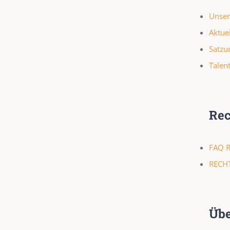
Unser
Aktue
Satzu
Talen
Rec
FAQ R
RECH
Übe