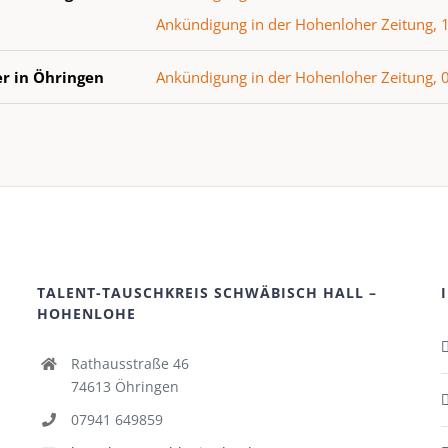
Ankündigung in der Hohenloher Zeitung, 
er in Öhringen
Ankündigung in der Hohenloher Zeitung, 
 Tauschtag
Bericht in der Hohenloher Zeitung, 11.03
Bericht in den Künzelsauer Nachrichten, 
Bericht in der Hohenloher Zeitung, 19.04
 Tauschtag
Ankündigung im Echo, 24.03.2018
Ankündigung in den Künzelsauer Nachrich
TALENT-TAUSCHKREIS SCHWÄBISCH HALL –
HOHENLOHE
er in Öhringen
Bericht in der Hohenloher Zeitung
Rathausstraße 46
wäbisch Hall
Bericht im Haller Tagblatt, 05.04.2018
74613 Öhringen
07941 649859
Künzelsau
Bericht im Gschwätz, 12/2017