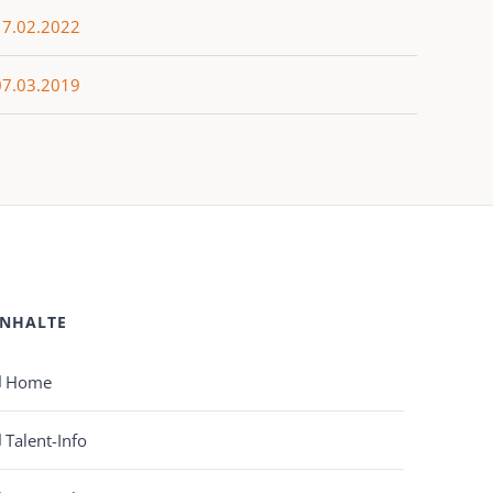
17.02.2022
07.03.2019
.2019
20.04.2018
.2018
ten, 23.03.2018
INHALTE
Home
Talent-Info