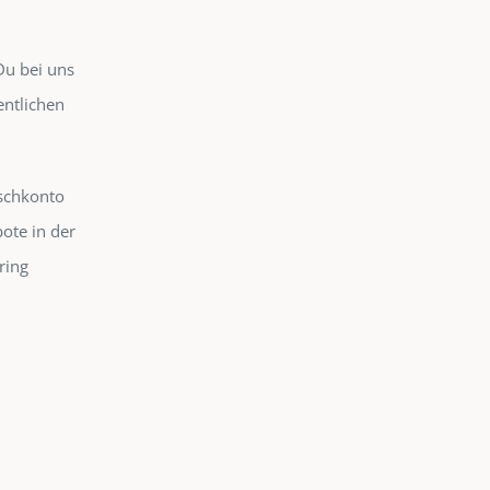
Du bei uns
entlichen
uschkonto
ote in der
ring