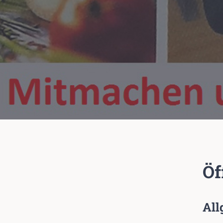
Öf
All